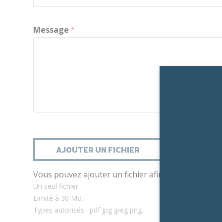
Message
AJOUTER UN FICHIER
Vous pouvez ajouter un fichier afin de préciser v
Un seul fichier.
Limité à 30 Mo.
Types autorisés : pdf jpg jpeg png.